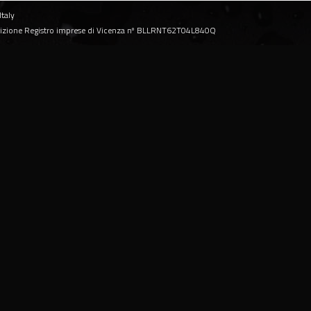
Italy
rizione Registro imprese di Vicenza nº BLLRNT62T04L840Q