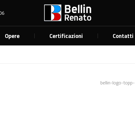
06
Opere
Certificazioni
Contatti
bellin-logo-topp