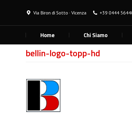
Via Biron di Sotto · Vicenza
+39 0444 5644
Home
Chi Siamo
bellin-logo-topp-hd