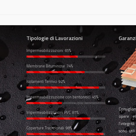
Tipologie di Lavorazioni
Garanz
Impermeabilizzazioni
65%
Membrane Bituminose
74%
Isolamenti Termici
92%
Impermeabilizzazione con bentonitici
45%
Consigliam
Impermeabilizzazioni PVC
81%
opere e
l’integrit
Coperture Tradizionali
98%
sono util