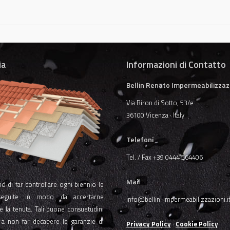
ia
Informazioni di Contatto
Bellin Renato Impermeabilizzaz
Via Biron di Sotto, 53/e
36100 Vicenza · Italy
Telefoni
Tel. / Fax +39 0444 564406
Mail
o di far controllare ogni biennio le
seguite in modo da accertarne
info@bellin-impermeabilizzazioni.i
à e la tenuta. Tali buone consuetudini
i a non far decadere le garanzie di
Privacy Policy
·
Cookie Policy