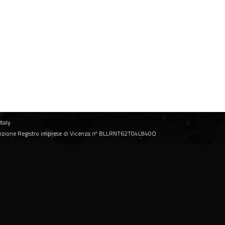
Italy
rizione Registro imprese di Vicenza nº BLLRNT62T04L840Q