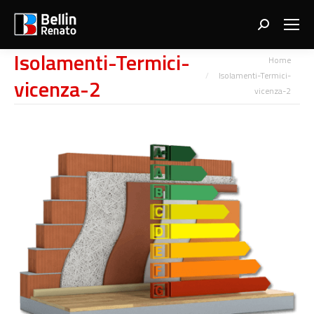
Search:
Isolamenti-Termici-
You are here:
Home
Isolamenti-Termici-
vicenza-2
vicenza-2