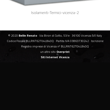
Isolamenti-Termici-vicenza-2
© 2020
Bellin Renato
· Via Biron di Sotto, 53/e · 36100 Vicenza (VI) Italy
Codice Fiscale BLLRNT62T04L840Q · Partita IVA 03863730242 · Iscrizione
Registro imprese di Vicenza nº BLLRNT62T04L840Q
un altro sito
Overprint
Siti Internet Vicenza