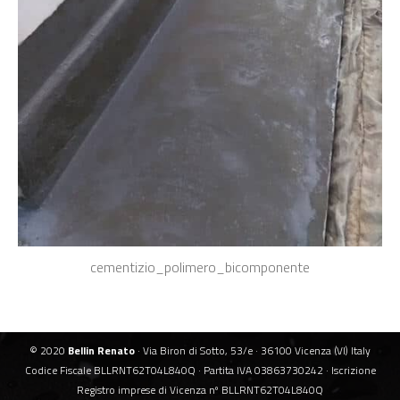
cementizio_polimero_bicomponente
© 2020
Bellin Renato
· Via Biron di Sotto, 53/e · 36100 Vicenza (VI) Italy
Codice Fiscale BLLRNT62T04L840Q · Partita IVA 03863730242 · Iscrizione
Registro imprese di Vicenza nº BLLRNT62T04L840Q