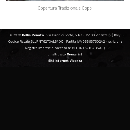
Copertura Tradizionale Coppi
© 2020
Bellin Renato
· Via Biron di Sotto, 53/e · 36100 Vicenza (VI) Italy
Codice Fiscale BLLRNT62T04L840Q · Partita IVA 03863730242 · Iscrizione
Registro imprese di Vicenza nº BLLRNT62T04L840Q
un altro sito
Overprint
Siti Internet Vicenza