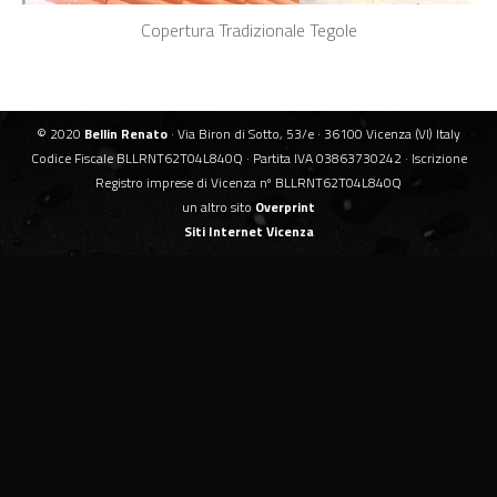
Copertura Tradizionale Tegole
© 2020
Bellin Renato
· Via Biron di Sotto, 53/e · 36100 Vicenza (VI) Italy
Codice Fiscale BLLRNT62T04L840Q · Partita IVA 03863730242 · Iscrizione
Registro imprese di Vicenza nº BLLRNT62T04L840Q
un altro sito
Overprint
Siti Internet Vicenza