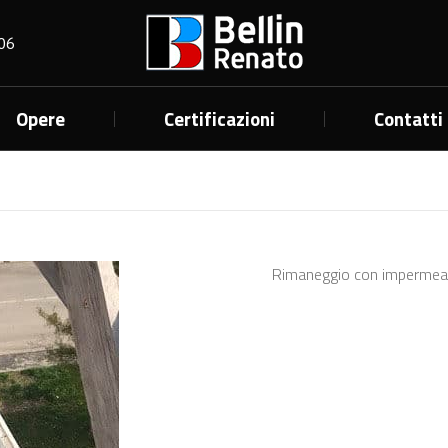
06
Opere
Certificazioni
Contatti
Rimaneggio con impermeab