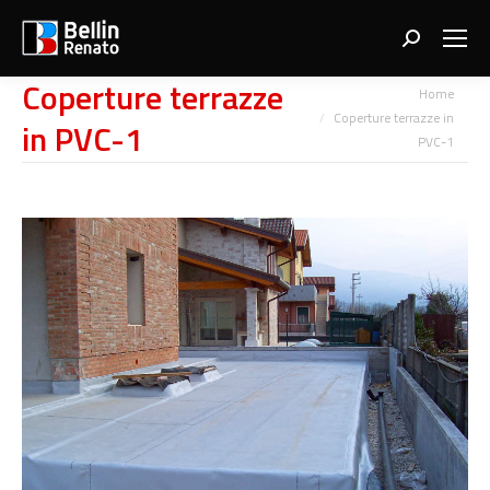
Search:
Coperture terrazze
You are here:
Home
Coperture terrazze in
in PVC-1
PVC-1