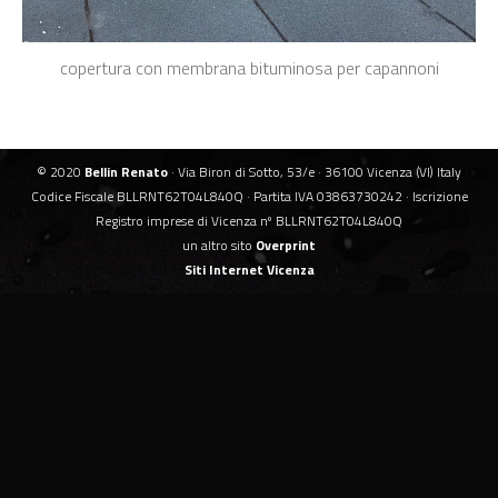
copertura con membrana bituminosa per capannoni
© 2020
Bellin Renato
· Via Biron di Sotto, 53/e · 36100 Vicenza (VI) Italy
Codice Fiscale BLLRNT62T04L840Q · Partita IVA 03863730242 · Iscrizione
Registro imprese di Vicenza nº BLLRNT62T04L840Q
un altro sito
Overprint
Siti Internet Vicenza