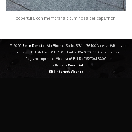
copertura con membrana bituminosa per capannoni
© 2020
Bellin Renato
· Via Biron di Sotto, 53/e · 36100 Vicenza (VI) Italy
Codice Fiscale BLLRNT62T04L840Q · Partita IVA 03863730242 · Iscrizione
Registro imprese di Vicenza nº BLLRNT62T04L840Q
un altro sito
Overprint
Siti Internet Vicenza