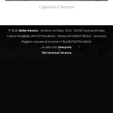
Coperture e Terrazze
© 2020
Bellin Renato
· Via Biron di Sotto, 53/e · 36100 Vicenza (VI) Italy
Codice Fiscale BLLRNT62T04L840Q · Partita IVA 03863730242 · Iscrizione
Registro imprese di Vicenza nº BLLRNT62T04L840Q
un altro sito
Overprint
Siti Internet Vicenza