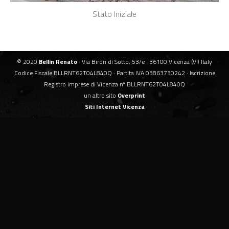
Stato Iniziale
© 2020
Bellin Renato
· Via Biron di Sotto, 53/e · 36100 Vicenza (VI) Italy
Codice Fiscale BLLRNT62T04L840Q · Partita IVA 03863730242 · Iscrizione
Registro imprese di Vicenza nº BLLRNT62T04L840Q
un altro sito
Overprint
Siti Internet Vicenza