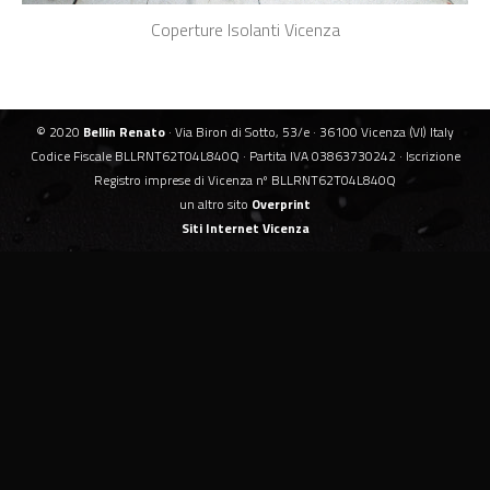
Coperture Isolanti Vicenza
© 2020
Bellin Renato
· Via Biron di Sotto, 53/e · 36100 Vicenza (VI) Italy
Codice Fiscale BLLRNT62T04L840Q · Partita IVA 03863730242 · Iscrizione
Registro imprese di Vicenza nº BLLRNT62T04L840Q
un altro sito
Overprint
Siti Internet Vicenza