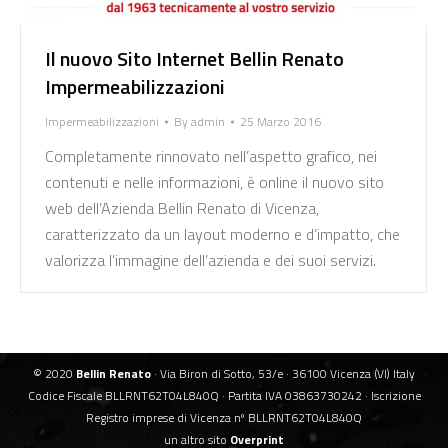
Il nuovo Sito Internet Bellin Renato
Impermeabilizzazioni
Impermeabilizzazioni
By
admin
25 Marzo 2016
Completamente rinnovato nell’aspetto grafico, nei
contenuti e nelle informazioni, è online il nuovo sito
web dell’Azienda Bellin Renato di Vicenza,
caratterizzato da un layout moderno e d’impatto, che
valorizza l’immagine dell’azienda e dei suoi servizi.
© 2020
Bellin Renato
· Via Biron di Sotto, 53/e · 36100 Vicenza (VI) Italy
Codice Fiscale BLLRNT62T04L840Q · Partita IVA 03863730242 · Iscrizione
Registro imprese di Vicenza nº BLLRNT62T04L840Q
un altro sito
Overprint